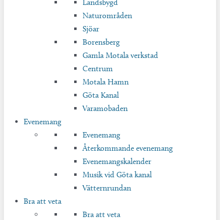
Landsbygd
Naturområden
Sjöar
Borensberg
Gamla Motala verkstad
Centrum
Motala Hamn
Göta Kanal
Varamobaden
Evenemang
Evenemang
Återkommande evenemang
Evenemangskalender
Musik vid Göta kanal
Vätternrundan
Bra att veta
Bra att veta