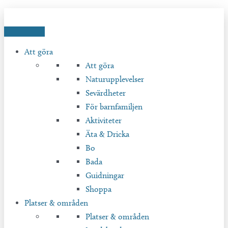
Hoppa
till
innehåll
Att göra
Att göra
Naturupplevelser
Sevärdheter
För barnfamiljen
Aktiviteter
Äta & Dricka
Bo
Bada
Guidningar
Shoppa
Platser & områden
Platser & områden