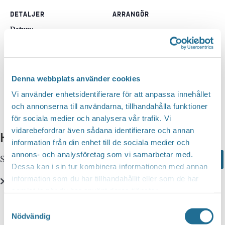
DETALJER
ARRANGÖR
Datum:
7 augusti, 2026
Tid:
07:01
Denna webbplats använder cookies
Vi använder enhetsidentifierare för att anpassa innehållet
och annonserna till användarna, tillhandahålla funktioner
för sociala medier och analysera vår trafik. Vi
vidarebefordrar även sådana identifierare och annan
Hittar du inte vad du söker?
information från din enhet till de sociala medier och
annons- och analysföretag som vi samarbetar med.
Sök här...
Search
Dessa kan i sin tur kombinera informationen med annan
information som du har tillhandahållit eller som de har
samlat in när du har använt deras tjänster.
Translate
Samtyckesval
Nödvändig