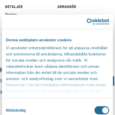
DETALJER
ARRANGÖR
Datum:
8 augusti, 2026
Tid:
07:03
Denna webbplats använder cookies
Vi använder enhetsidentifierare för att anpassa innehållet
och annonserna till användarna, tillhandahålla funktioner
för sociala medier och analysera vår trafik. Vi
vidarebefordrar även sådana identifierare och annan
Hittar du inte vad du söker?
information från din enhet till de sociala medier och
annons- och analysföretag som vi samarbetar med.
Sök här...
Search
Dessa kan i sin tur kombinera informationen med annan
information som du har tillhandahållit eller som de har
samlat in när du har använt deras tjänster.
Translate
Samtyckesval
Nödvändig