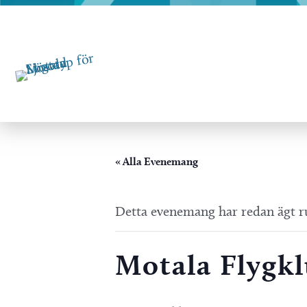
Hoppa
till
innehåll
« Alla Evenemang
Detta evenemang har redan ägt 
Motala Flygk