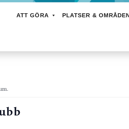
ATT GÖRA
PLATSER & OMRÅDE
rum.
lubb