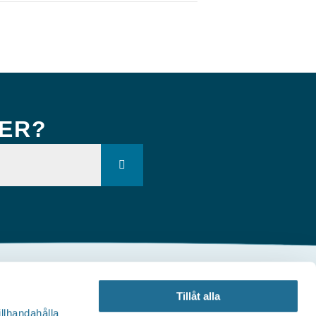
KER?
Andra webbplatser
Tillåt alla
illhandahålla