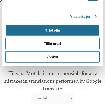
Translate
Visa detaljer
You can translate this website with Google
Tillåt alla
Translate. It is important to remember that the
translation is being done by a machine and not
Tillåt urval
by a person. This means that you can never
expect the translation to be 100 percent correct.
Avvisa
Tillväxt Motala is not responsible for any
mistakes in translations performed by Google
Translate.