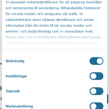
Vi använder enhetsidentifierare för att anpassa innehållet
Plats
och annonserna till användarna, tillhandahålla funktioner
för sociala medier och analysera vår trafik. Vi
Motala Segelsällskap
vidarebefordrar även sådana identifierare och annan
Bisopsvägen 41
information från din enhet till de sociala medier och
annons- och analysföretag som vi samarbetar med.
Motala
,
591 73
Sweden
+ Google Map
Dessa kan i sin tur kombinera informationen med annan
Telefon
070 5694839
information som du har tillhandahållit eller som de har
Visa Plats-webbplats
samlat in när du har använt deras tjänster.
Samtyckesval
Nödvändig
Inställningar
Hittar du inte vad du söker?
Statistik
Sök här...
Search
Marknadsföring