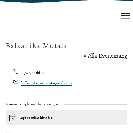
Hoppa
till
innehåll
Balkanika Motala
« Alla Evenemang
Phone
072-721 66 11
Email
balkanika,motala@gmail.com
Evenemang from this arrangör
Inga resultat hittades.
Notis