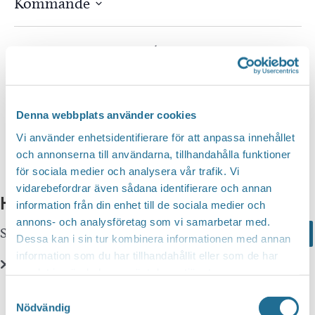
Kommande
Välj
datum.
Idag
Nästa
Evenemang
Föregående
Evenem
Prenumerera på kalender
Denna webbplats använder cookies
Vi använder enhetsidentifierare för att anpassa innehållet
och annonserna till användarna, tillhandahålla funktioner
för sociala medier och analysera vår trafik. Vi
vidarebefordrar även sådana identifierare och annan
Hittar du inte vad du söker?
information från din enhet till de sociala medier och
annons- och analysföretag som vi samarbetar med.
Sök här...
Search
Dessa kan i sin tur kombinera informationen med annan
information som du har tillhandahållit eller som de har
samlat in när du har använt deras tjänster.
Translate
Samtyckesval
Nödvändig