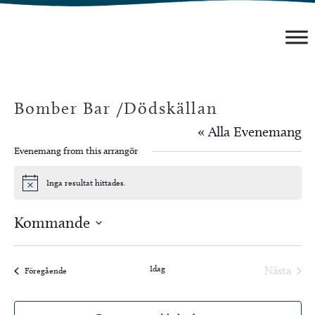
Hoppa
till
innehåll
Bomber Bar /Dödskällan
« Alla Evenemang
Evenemang from this arrangör
Inga resultat hittades.
Notis
Kommande
Välj
datum.
Idag
Nästa
Evenemang
Föregående
Evenem