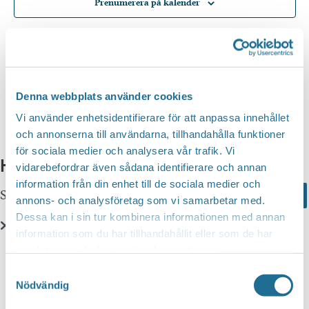
Prenumerera på kalender
Denna webbplats använder cookies
Vi använder enhetsidentifierare för att anpassa innehållet
och annonserna till användarna, tillhandahålla funktioner
för sociala medier och analysera vår trafik. Vi
Hittar du inte vad du söker?
vidarebefordrar även sådana identifierare och annan
information från din enhet till de sociala medier och
Sök här...
Search
annons- och analysföretag som vi samarbetar med.
Dessa kan i sin tur kombinera informationen med annan
information som du har tillhandahållit eller som de har
Translate
samlat in när du har använt deras tjänster.
Samtyckesval
Nödvändig
You can translate this website with Google