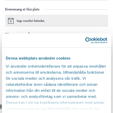
Evenemang at this plats
Inga resultat hittades.
Notis
Kommande
Välj
datum.
Idag
Nästa
Evenemang
Föregående
Evenem
Denna webbplats använder cookies
Vi använder enhetsidentifierare för att anpassa innehållet
Prenumerera på kalender
och annonserna till användarna, tillhandahålla funktioner
för sociala medier och analysera vår trafik. Vi
vidarebefordrar även sådana identifierare och annan
information från din enhet till de sociala medier och
annons- och analysföretag som vi samarbetar med.
Dessa kan i sin tur kombinera informationen med annan
Hittar du inte vad du söker?
information som du har tillhandahållit eller som de har