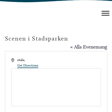
Hoppa
till
innehåll
Scenen i Stadsparken
« Alla Evenemang
Address
otala
,
Get Directions