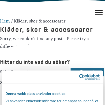
Hoppa
till
innehåll
Hem
/
Kläder, skor & accessoarer
Kläder, skor & accessoarer
Sorry, we couldn't find any posts. Please try a
different search.
Hittar du inte vad du söker?
Sök här...
Search
Translate
Denna webbplats använder cookies
Vi använder enhetsidentifierare för att anpassa innehållet