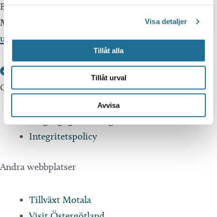
Besöksservice 0141 - 10 1 2 05
Mail
Visa detaljer
upplev@motala.se
Tillåt alla
Tillåt urval
Om webbplatsen
Avvisa
Tillgänglighetsredogörelse
Integritetspolicy
Andra webbplatser
Tillväxt Motala
Visit Östergötland