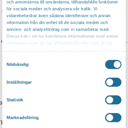
You can translate this website with Google
och annonserna till användarna, tillhandahålla funktioner
för sociala medier och analysera vår trafik. Vi
Translate. It is important to remember that the
vidarebefordrar även sådana identifierare och annan
translation is being done by a machine and not
information från din enhet till de sociala medier och
annons- och analysföretag som vi samarbetar med.
by a person. This means that you can never
Dessa kan i sin tur kombinera informationen med annan
expect the translation to be 100 percent correct.
information som du har tillhandahållit eller som de har
samlat in när du har använt deras tjänster.
Samtyckesval
Tillväxt Motala is not responsible for any
Nödvändig
mistakes in translations performed by Google
Translate.
Inställningar
Statistik
Kontakta oss
Marknadsföring
Telefon