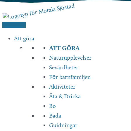
Hoppa
till
innehåll
Att göra
ATT GÖRA
Naturupplevelser
Sevärdheter
För barnfamiljen
Aktiviteter
Äta & Dricka
Bo
Bada
Guidningar