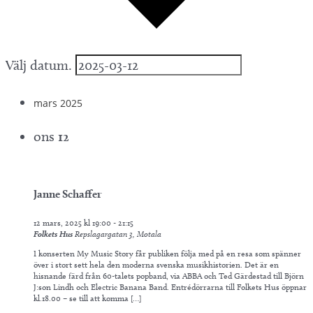
Välj datum.
mars 2025
ons
12
Janne Schaffer
12 mars, 2025 kl 19:00
-
21:15
Folkets Hus
Repslagargatan 3, Motala
I konserten My Music Story får publiken följa med på en resa som spänner
över i stort sett hela den moderna svenska musikhistorien. Det är en
hisnande färd från 60-talets popband, via ABBA och Ted Gärdestad till Björn
J:son Lindh och Electric Banana Band. Entrédörrarna till Folkets Hus öppnar
kl.18.00 – se till att komma […]