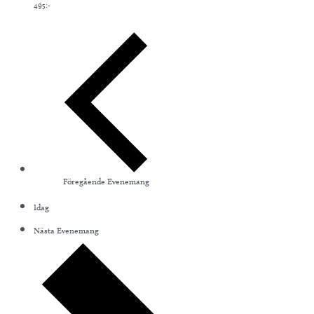
495:-
Föregående
Evenemang
Idag
Nästa
Evenemang