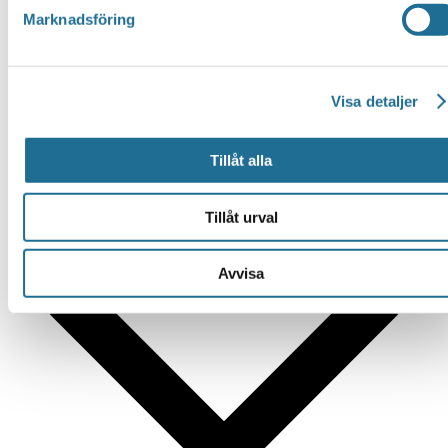
Marknadsföring
Evenemang from this arrangör
Visa detaljer
Tillåt alla
Idag
2025-03-12
12 mars, 2025
-
2026-08-08
Tillåt urval
Nu
Avvisa