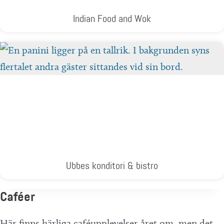
Indian Food and Wok
Ubbes konditori & bistro
Caféer
Här finns härliga caféupplevelser året om, men det