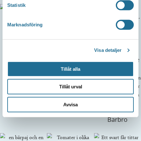
Statistik
Bona trädgård
Skedevi gård
Marknadsföring
Wästanå gård
Visa detaljer
Blomsterglädje
Tillåt alla
Tillåt urval
Näs gårdsbutik
Avvisa
Drejat av
Barbro