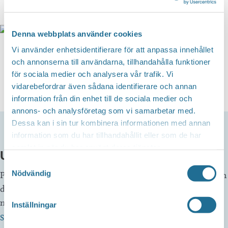
Tjällmo
Denna webbplats använder cookies
Vi använder enhetsidentifierare för att anpassa innehållet
Övralid
och annonserna till användarna, tillhandahålla funktioner
för sociala medier och analysera vår trafik. Vi
vidarebefordrar även sådana identifierare och annan
information från din enhet till de sociala medier och
annons- och analysföretag som vi samarbetar med.
Dessa kan i sin tur kombinera informationen med annan
information som du har tillhandahållit eller som de har
samlat in när du har använt deras tjänster.
Upptäck landsbygden
Samtyckesval
Nödvändig
På landsbygden i Motala kommun, finns flera mysiga ställen
där du kan fika, botanisera bland vackra ting, blommor och
närodlat.
Inställningar
Se fler pärlor på landsbygden