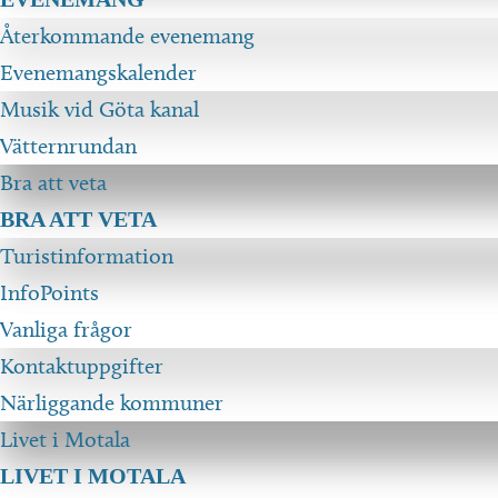
Återkommande evenemang
Evenemangskalender
Musik vid Göta kanal
Vätternrundan
Bra att veta
BRA ATT VETA
Turistinformation
InfoPoints
Vanliga frågor
Kontaktuppgifter
Närliggande kommuner
Livet i Motala
LIVET I MOTALA