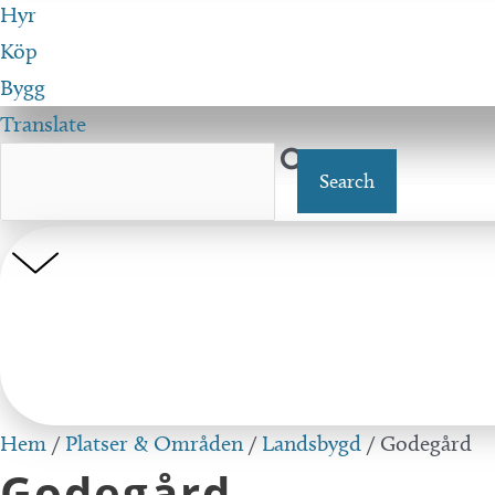
Hyr
Köp
Bygg
Translate
Hem
/
Platser & Områden
/
Landsbygd
/
Godegård
Godegård