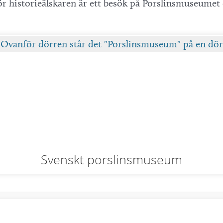
ör historieälskaren är ett besök på Porslinsmuseumet 
Svenskt porslinsmuseum