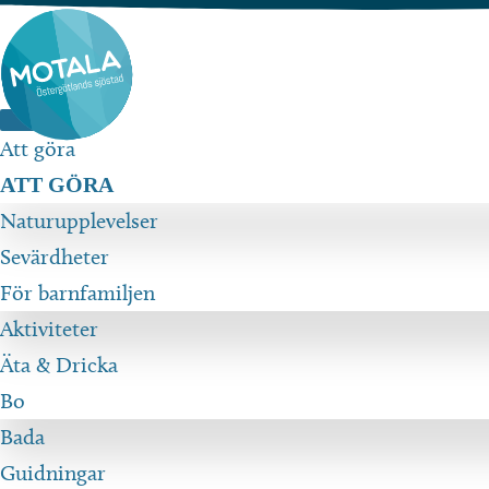
Hoppa
till
innehåll
Att göra
ATT GÖRA
Naturupplevelser
Sevärdheter
För barnfamiljen
Aktiviteter
Äta & Dricka
Bo
Bada
Guidningar