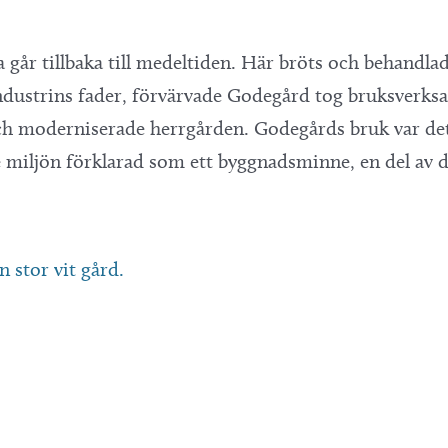
 går tillbaka till medeltiden. Här bröts och behandl
ndustrins fader, förvärvade Godegård tog bruksverksa
och moderniserade herrgården. Godegårds bruk var det
e miljön förklarad som ett byggnadsminne, en del av d