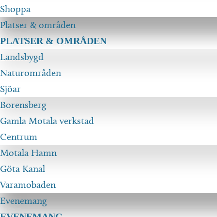
Shoppa
Platser & områden
PLATSER & OMRÅDEN
Landsbygd
Naturområden
Sjöar
Borensberg
Gamla Motala verkstad
Centrum
Motala Hamn
Göta Kanal
Varamobaden
Evenemang
EVENEMANG