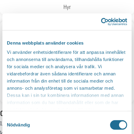
Hyr
Denna webbplats använder cookies
Vi använder enhetsidentifierare för att anpassa innehållet
och annonserna till användarna, tillhandahålla funktioner
för sociala medier och analysera vår trafik. Vi
vidarebefordrar även sådana identifierare och annan
information från din enhet till de sociala medier och
annons- och analysföretag som vi samarbetar med.
Bygg
Dessa kan i sin tur kombinera informationen med annan
information som du har tillhandahållit eller som de har
samlat in när du har använt deras tjänster.
Om Livet i Motala
Samtyckesval
Livet i Motala är ett nätverk som med gemensamma
Nödvändig
krafter arbetar för att marknadsföra Motala