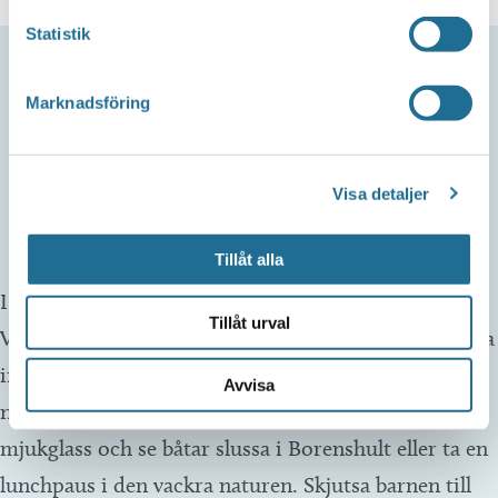
Statistik
Marknadsföring
Hem
/
Livet i Motala
Visa detaljer
LIVET I MOTALA
Tillåt alla
I Motala, Östergötlands sjöstad, kan du bada i
Tillåt urval
Varamon, ta en cykeltur längs Göta kanal eller vandra
intill sjön Boren, inte långt från där du bor. Du kan
Avvisa
njuta av en prisbelönt våffla vid kanalen, äta
mjukglass och se båtar slussa i Borenshult eller ta en
lunchpaus i den vackra naturen. Skjutsa barnen till