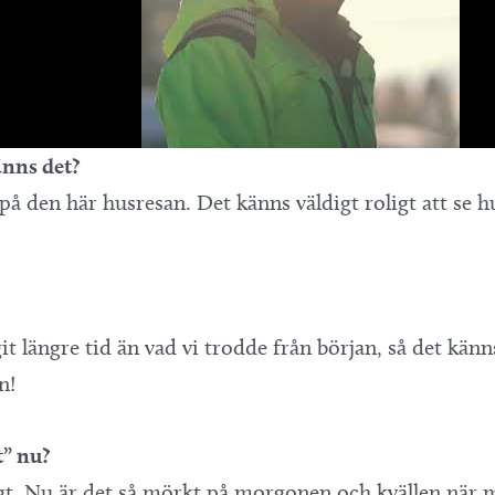
änns det?
 på den här husresan. Det känns väldigt roligt att se 
t längre tid än vad vi trodde från början, så det känn
n!
t” nu?
gt. Nu är det så mörkt på morgonen och kvällen när 