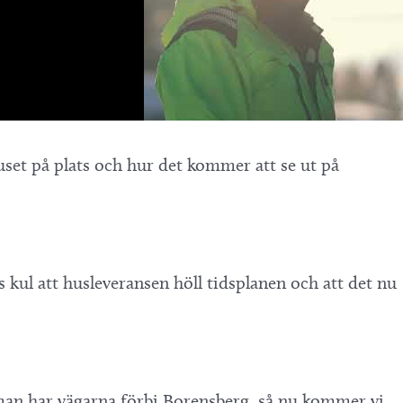
huset på plats och hur det kommer att se ut på
s kul att husleveransen höll tidsplanen och att det nu
man har vägarna förbi Borensberg, så nu kommer vi