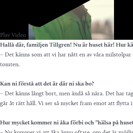
Play Video
Hallå där, familjen Tillgren! Nu är huset här! Hur k
– Det känns som att vi har nått en av våra milstolpar
tomten.
Kan ni förstå att det är där ni ska bo?
– Det känns långt bort, men ändå så nära. Det har tagi
går åt rätt håll. Vi ser så mycket fram emot att flytta i
Hur mycket kommer ni åka förbi och ”hälsa på huse
– Nu kommer vi att åka ännu oftare, om det är möjli