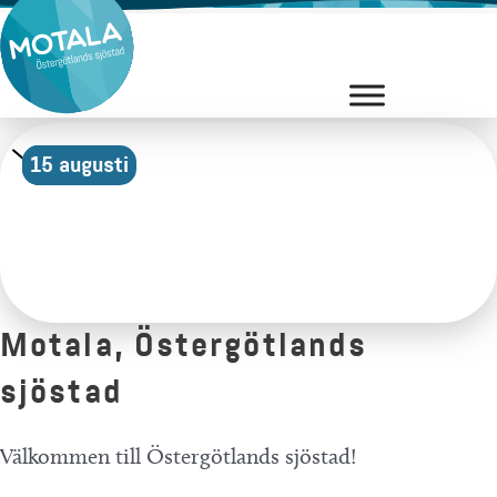
Hoppa
till
innehåll
8 augusti
9 augusti
15 augusti
Motala, Östergötlands
sjöstad
Välkommen till Östergötlands sjöstad!