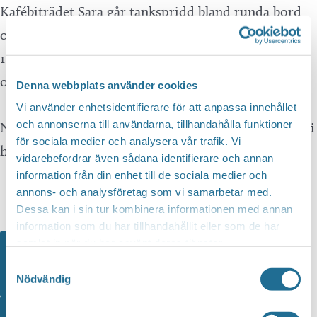
Kafébiträdet Sara går tankspridd bland runda bord
och avslappnade damer. Fyller på en påtår. Året är
1925 och schweizeriet vid Borenshults slussar är en
oas för långväga gäster.
Denna webbplats använder cookies
Vi använder enhetsidentifierare för att anpassa innehållet
och annonserna till användarna, tillhandahålla funktioner
Nu har Sara ett stort beslut att fatta. Ska allt detta bli
för sociala medier och analysera vår trafik. Vi
hennes?
vidarebefordrar även sådana identifierare och annan
information från din enhet till de sociala medier och
annons- och analysföretag som vi samarbetar med.
Dessa kan i sin tur kombinera informationen med annan
information som du har tillhandahållit eller som de har
samlat in när du har använt deras tjänster.
Samtyckesval
Nödvändig
English
Spela upp