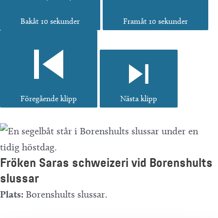
Bakåt 10 sekunder
Framåt 10 sekunder
Föregående klipp
Nästa klipp
Fröken Saras schweizeri vid Borenshults
slussar
Plats:
Borenshults slussar.