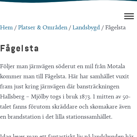
Hoppa
till
innehåll
Hem
/
Platser & Områden
/
Landsbygd
/ Fågelsta
Fågelsta
Följer man järnvägen söderut en mil från Motala
kommer man till Fågelsta. Här har samhället vuxit
fram just kring järnvägen där bansträckningen
Hallsberg – Mjölby togs i bruk 1873. I mitten av 50-
talet fanns förutom skräddare och skomakare även
en brandstation i det lilla stationssamhället.
Idag lever man ett fantastiskt liv på landsbygden här