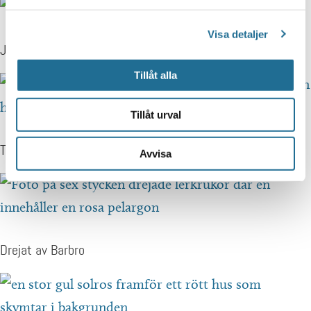
Visa detaljer
JK:s eko-odling
Tillåt alla
Tillåt urval
Tomatboden i Varv
Avvisa
Drejat av Barbro