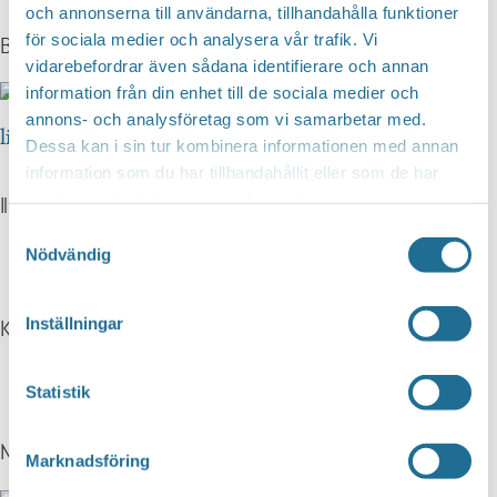
och annonserna till användarna, tillhandahålla funktioner
för sociala medier och analysera vår trafik. Vi
Bona trädgård
vidarebefordrar även sådana identifierare och annan
information från din enhet till de sociala medier och
annons- och analysföretag som vi samarbetar med.
Dessa kan i sin tur kombinera informationen med annan
information som du har tillhandahållit eller som de har
samlat in när du har använt deras tjänster.
Illersjö gårdsbutik
Samtyckesval
Nödvändig
Inställningar
Krukboden
Statistik
Näs gårdsbutik
Marknadsföring