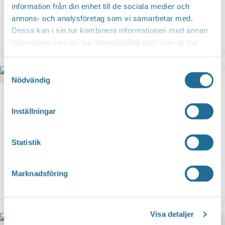
information från din enhet till de sociala medier och
annons- och analysföretag som vi samarbetar med.
Dessa kan i sin tur kombinera informationen med annan
Brotorps Gård
information som du har tillhandahållit eller som de har
samlat in när du har använt deras tjänster.
Samtyckesval
Nödvändig
Inställningar
Statistik
Marknadsföring
Bona trädgård
Visa detaljer