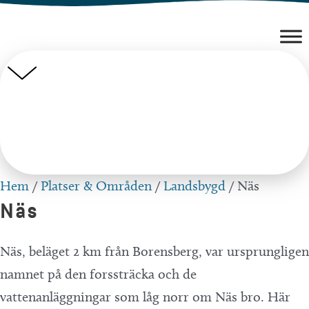
Hoppa
till
innehåll
Hem
/
Platser & Områden
/
Landsbygd
/
Näs
Näs
Näs, beläget 2 km från Borensberg, var ursprungligen
namnet på den forssträcka och de
vattenanläggningar som låg norr om Näs bro. Här