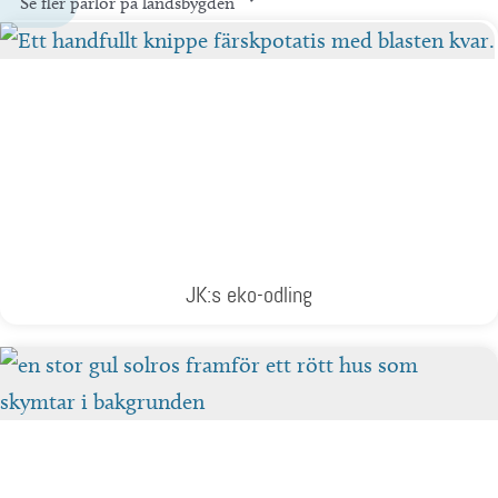
Se fler pärlor på landsbygden
JK:s eko-odling