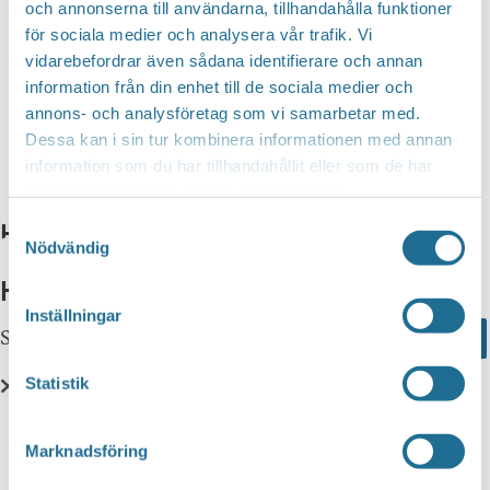
och annonserna till användarna, tillhandahålla funktioner
för sociala medier och analysera vår trafik. Vi
vidarebefordrar även sådana identifierare och annan
information från din enhet till de sociala medier och
annons- och analysföretag som vi samarbetar med.
Dessa kan i sin tur kombinera informationen med annan
information som du har tillhandahållit eller som de har
samlat in när du har använt deras tjänster.
Hitta hit
Samtyckesval
Nödvändig
Hittar du inte vad du söker?
Inställningar
Sök här...
Search
Statistik
Translate
Marknadsföring