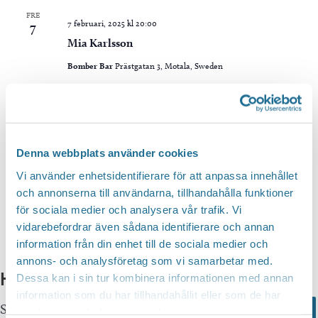
FRE
7 februari, 2025 kl 20:00
7
Mia Karlsson
Bomber Bar
Prästgatan 3, Motala, Sweden
Idag
Föregående
Evene
Nästa
Evenemang
Denna webbplats använder cookies
Prenumerera på kalender
Vi använder enhetsidentifierare för att anpassa innehållet
och annonserna till användarna, tillhandahålla funktioner
för sociala medier och analysera vår trafik. Vi
vidarebefordrar även sådana identifierare och annan
information från din enhet till de sociala medier och
annons- och analysföretag som vi samarbetar med.
Hittar du inte vad du söker?
Dessa kan i sin tur kombinera informationen med annan
information som du har tillhandahållit eller som de har
Sök här...
Search
samlat in när du har använt deras tjänster.