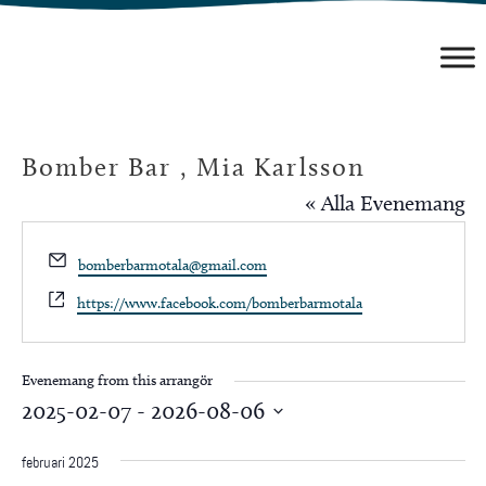
Hoppa
till
innehåll
Bomber Bar , Mia Karlsson
« Alla Evenemang
Email
bomberbarmotala@gmail.com
Website
https://www.facebook.com/bomberbarmotala
Evenemang from this arrangör
2025-02-07
 - 
2026-08-06
Välj
februari 2025
datum.