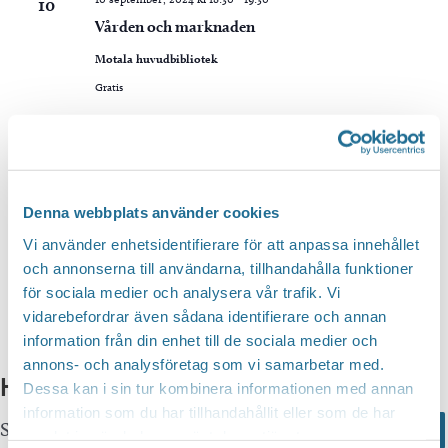
10
Vården och marknaden
Motala huvudbibliotek
Gratis
Idag
Föregående
Evene
Nästa
Evenemang
Denna webbplats använder cookies
Prenumerera på kalender
Vi använder enhetsidentifierare för att anpassa innehållet
och annonserna till användarna, tillhandahålla funktioner
för sociala medier och analysera vår trafik. Vi
vidarebefordrar även sådana identifierare och annan
information från din enhet till de sociala medier och
annons- och analysföretag som vi samarbetar med.
Hittar du inte vad du söker?
Dessa kan i sin tur kombinera informationen med annan
information som du har tillhandahållit eller som de har
Sök här...
Search
samlat in när du har använt deras tjänster.