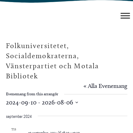
Hoppa
till
innehåll
Folkuniversitetet,
Socialdemokraterna,
Vänsterpartiet och Motala
Bibliotek
« Alla Evenemang
Evenemang from this arrangör
2024-09-10
 - 
2026-08-06
Välj
september 2024
datum.
TIS
10 september, 2024 kl 18:30
-
19:30