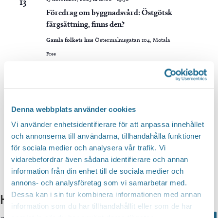
13
Föredrag om byggnadsvård: Östgötsk
färgsättning, finns den?
Gamla folkets hus
Östermalmsgatan 104, Motala
Free
Idag
Föregående
Evene
Nästa
Evenemang
Denna webbplats använder cookies
Vi använder enhetsidentifierare för att anpassa innehållet
Prenumerera på kalender
och annonserna till användarna, tillhandahålla funktioner
för sociala medier och analysera vår trafik. Vi
vidarebefordrar även sådana identifierare och annan
information från din enhet till de sociala medier och
annons- och analysföretag som vi samarbetar med.
Dessa kan i sin tur kombinera informationen med annan
Hittar du inte vad du söker?
information som du har tillhandahållit eller som de har
samlat in när du har använt deras tjänster.