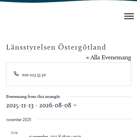
Hoppa
till
innehåll
Länsstyrelsen Östergötland
« Alla Evenemang
Phone
010-223 53 50
Evenemang from this arrangör
2025-11-13
 - 
2026-08-08
Välj
november 2025
datum.
TOR
13 november, 2025 kl 18:00
-
19:30