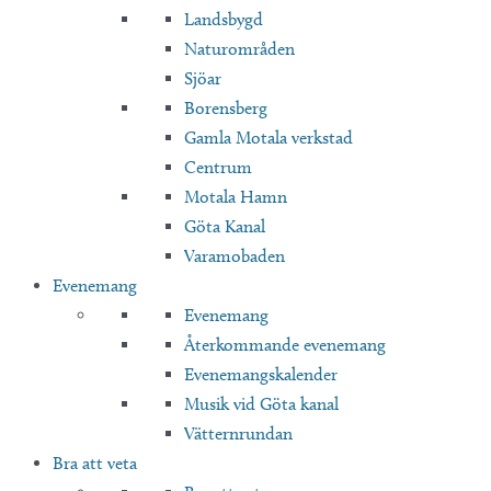
Landsbygd
Naturområden
Sjöar
Borensberg
Gamla Motala verkstad
Centrum
Motala Hamn
Göta Kanal
Varamobaden
Evenemang
Evenemang
Återkommande evenemang
Evenemangskalender
Musik vid Göta kanal
Vätternrundan
Bra att veta