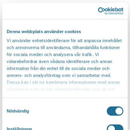
Email
birgitta.rydell@iogt.se
Evenemang from this arrangör
Denna webbplats använder cookies
Vi använder enhetsidentifierare för att anpassa innehållet
och annonserna till användarna, tillhandahålla funktioner
för sociala medier och analysera vår trafik. Vi
vidarebefordrar även sådana identifierare och annan
information från din enhet till de sociala medier och
annons- och analysföretag som vi samarbetar med.
Dessa kan i sin tur kombinera informationen med annan
information som du har tillhandahållit eller som de har
samlat in när du har använt deras tjänster.
Samtyckesval
Nödvändig
Inställningar