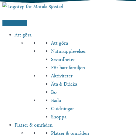
Hoppa
till
innehåll
Att göra
Att göra
Naturupplevelser
Sevärdheter
För barnfamiljen
Aktiviteter
Äta & Dricka
Bo
Bada
Guidningar
Shoppa
Platser & områden
Platser & områden