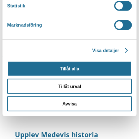
Evenemang from this arrangör
Statistik
Marknadsföring
Visa detaljer
Idag
2025-05-17
17 maj, 2025
-
2026-08-06
Nu
Välj
Tillåt alla
datum.
Tillåt urval
maj 2025
Avvisa
LÖR
17
Upplev Medevis historia