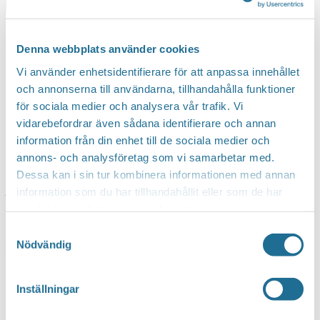
Denna webbplats använder cookies
Vi använder enhetsidentifierare för att anpassa innehållet
och annonserna till användarna, tillhandahålla funktioner
för sociala medier och analysera vår trafik. Vi
vidarebefordrar även sådana identifierare och annan
information från din enhet till de sociala medier och
annons- och analysföretag som vi samarbetar med.
Dessa kan i sin tur kombinera informationen med annan
www.medevi.info
information som du har tillhandahållit eller som de har
samlat in när du har använt deras tjänster.
Samtyckesval
« Alla Evenemang
Nödvändig
Phone
70-6920980
Email
m.oberg@live.se
Inställningar