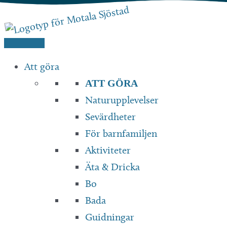
Hoppa
till
innehåll
Att göra
ATT GÖRA
Naturupplevelser
Sevärdheter
För barnfamiljen
Aktiviteter
Äta & Dricka
Bo
Bada
Guidningar