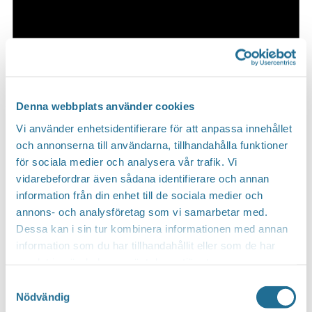
Denna webbplats använder cookies
Notis
Vi använder enhetsidentifierare för att anpassa innehållet
Inga resultat hittades.
och annonserna till användarna, tillhandahålla funktioner
för sociala medier och analysera vår trafik. Vi
vidarebefordrar även sådana identifierare och annan
information från din enhet till de sociala medier och
annons- och analysföretag som vi samarbetar med.
Dessa kan i sin tur kombinera informationen med annan
information som du har tillhandahållit eller som de har
samlat in när du har använt deras tjänster.
Samtyckesval
Nödvändig