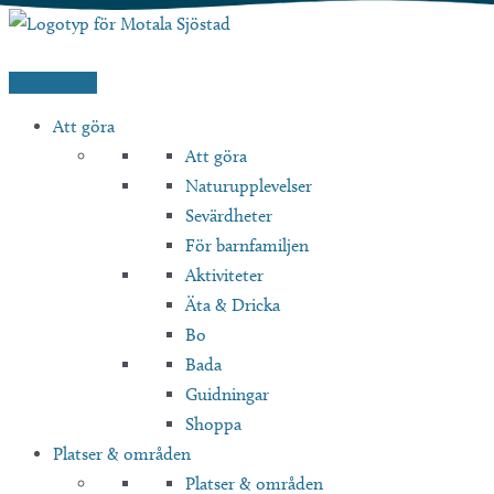
Hoppa
till
innehåll
Att göra
Att göra
Naturupplevelser
Sevärdheter
För barnfamiljen
Aktiviteter
Äta & Dricka
Bo
Bada
Guidningar
Shoppa
Platser & områden
Platser & områden