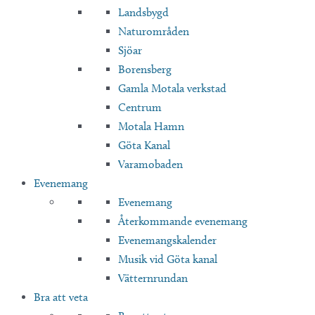
Landsbygd
Naturområden
Sjöar
Borensberg
Gamla Motala verkstad
Centrum
Motala Hamn
Göta Kanal
Varamobaden
Evenemang
Evenemang
Återkommande evenemang
Evenemangskalender
Musik vid Göta kanal
Vätternrundan
Bra att veta