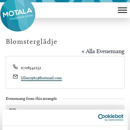
Hoppa
till
innehåll
Blomsterglädje
« Alla Evenemang
Phone
0706342252
Email
lillen1962@hotmail.com
Evenemang from this arrangör
Inga resultat hittades.
Notis
Kommande