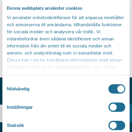
Välj
Denna webbplats använder cookies
datum.
Vi använder enhetsidentifierare för att anpassa innehållet
Idag
Nästa
Evenemang
Föregående
Evenem
och annonserna till användarna, tillhandahålla funktioner
för sociala medier och analysera vår trafik. Vi
Prenumerera på kalender
vidarebefordrar även sådana identifierare och annan
information från din enhet till de sociala medier och
annons- och analysföretag som vi samarbetar med.
Dessa kan i sin tur kombinera informationen med annan
information som du har tillhandahållit eller som de har
samlat in när du har använt deras tjänster.
Samtyckesval
Nödvändig
HITTAR DU INTE VAD DU SÖKER?
Inställningar
Statistik