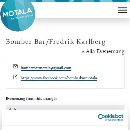
Hoppa
till
innehåll
Bomber Bar/Fredrik Karlberg
« Alla Evenemang
Email
bomberbarmotala@gmail.com
Website
https://www.facebook.com/bomberbarmotala
Evenemang from this arrangör
Inga resultat hittades.
Notis
Kommande