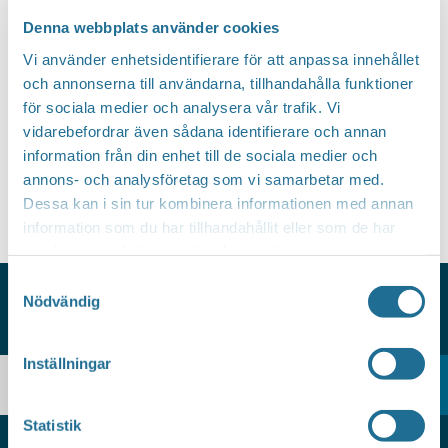
Välj
Denna webbplats använder cookies
datum.
Vi använder enhetsidentifierare för att anpassa innehållet
Idag
Nästa
Evenemang
Föregående
Evenem
och annonserna till användarna, tillhandahålla funktioner
för sociala medier och analysera vår trafik. Vi
Prenumerera på kalender
vidarebefordrar även sådana identifierare och annan
information från din enhet till de sociala medier och
annons- och analysföretag som vi samarbetar med.
Dessa kan i sin tur kombinera informationen med annan
information som du har tillhandahållit eller som de har
samlat in när du har använt deras tjänster.
Samtyckesval
Nödvändig
HITTAR DU INTE VAD DU SÖKER?
Inställningar
Statistik