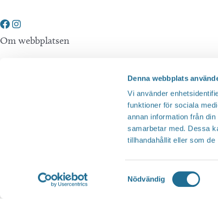
Om webbplatsen
Tillgänglighetsredogörelse
Denna webbplats använde
Integritetspolicy
Vi använder enhetsidentifie
funktioner för sociala medi
annan information från din
Andra webbplatser
samarbetar med. Dessa kan
tillhandahållit eller som d
Tillväxt Motala
Visit Östergötland
Samtyckesval
Nödvändig
Sjöstadskortet
Översätt
Motala Kommun