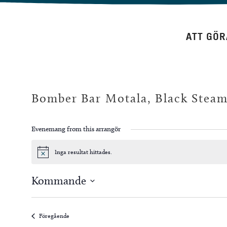
Hoppa
till
ATT GÖR
innehåll
Bomber Bar Motala, Black Stea
Evenemang from this arrangör
Inga resultat hittades.
Notis
Kommande
Välj
datum.
Evenemang
Föregående