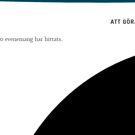
Hoppa
till
ATT GÖR
innehåll
0 evenemang har hittats.