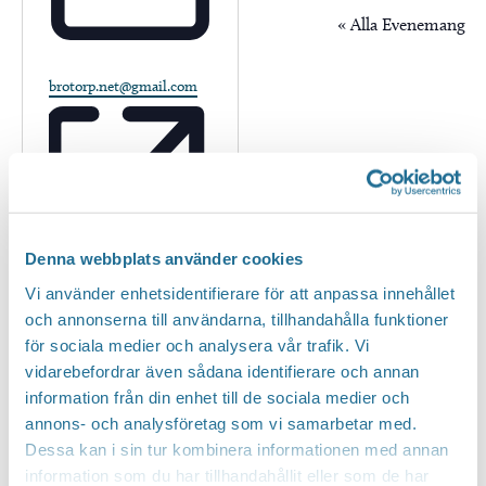
« Alla Evenemang
Email
brotorp.net@gmail.com
Denna webbplats använder cookies
Vi använder enhetsidentifierare för att anpassa innehållet
Website
https://www.brotorp.net/
och annonserna till användarna, tillhandahålla funktioner
för sociala medier och analysera vår trafik. Vi
vidarebefordrar även sådana identifierare och annan
Evenemang from this arrangör
information från din enhet till de sociala medier och
annons- och analysföretag som vi samarbetar med.
Inga resultat hittades.
Notis
Dessa kan i sin tur kombinera informationen med annan
information som du har tillhandahållit eller som de har