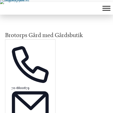
Hoppa
till
innehåll
Brotorps Gård med Gårdsbutik
Phone
70-6800679