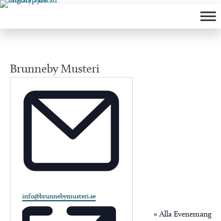
Hoppa
till
innehåll
Brunneby Musteri
Email
info@brunnebymusteri.se
« Alla Evenemang