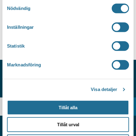
Samtyckesval
Evenem
Nödvändig
Prenumerera på kalender
Inställningar
Statistik
Marknadsföring
HITTAR DU INTE VAD DU
Visa detaljer
SÖKER?
Tillåt alla
Tillåt urval