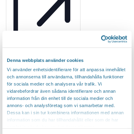
Denna webbplats använder cookies
Website
https://www.brunnebymusteri.se/
Vi använder enhetsidentifierare för att anpassa innehållet
och annonserna till användarna, tillhandahålla funktioner
Evenemang from this arrangör
för sociala medier och analysera vår trafik. Vi
vidarebefordrar även sådana identifierare och annan
Inga resultat hittades.
Notis
information från din enhet till de sociala medier och
annons- och analysföretag som vi samarbetar med.
Kommande
Dessa kan i sin tur kombinera informationen med annan
information som du har tillhandahållit eller som de har
Välj
samlat in när du har använt deras tjänster.
datum.
Idag
Nästa
Evenemang
Föregående