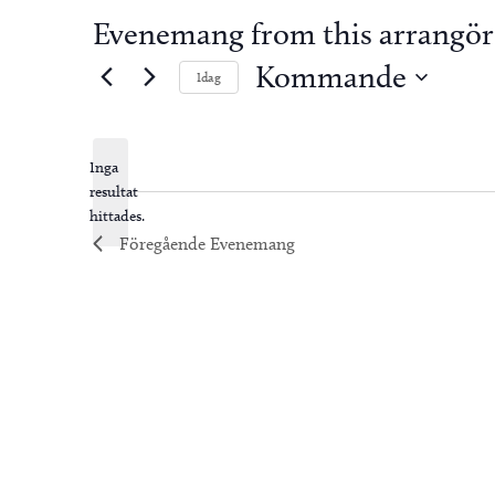
Evenemang from this arrangör
Kommande
Idag
Välj
datum.
Inga
resultat
Notis
hittades.
Föregående
Evenemang