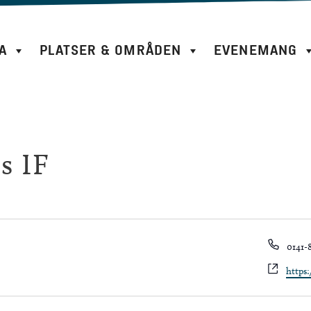
A
PLATSER & OMRÅDEN
EVENEMANG
s IF
Phon
0141-
Websi
https