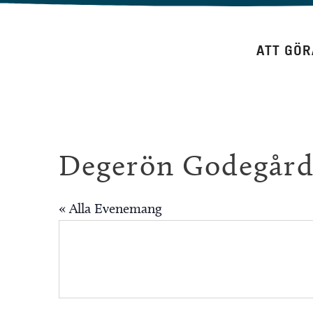
Hoppa
till
ATT GÖR
innehåll
Degerön Godegård
« Alla Evenemang