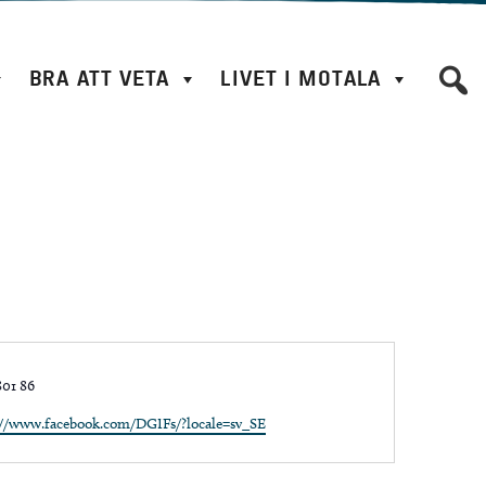
BRA ATT VETA
LIVET I MOTALA
e
801 86
te
://www.facebook.com/DGIFs/?locale=sv_SE