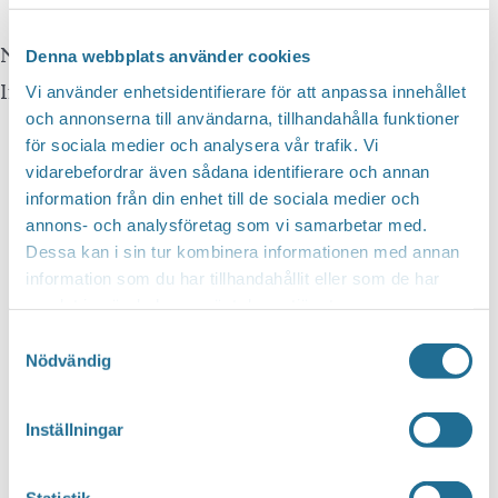
Notis
Denna webbplats använder cookies
Inga resultat hittades.
Vi använder enhetsidentifierare för att anpassa innehållet
och annonserna till användarna, tillhandahålla funktioner
för sociala medier och analysera vår trafik. Vi
vidarebefordrar även sådana identifierare och annan
information från din enhet till de sociala medier och
annons- och analysföretag som vi samarbetar med.
Dessa kan i sin tur kombinera informationen med annan
information som du har tillhandahållit eller som de har
samlat in när du har använt deras tjänster.
Samtyckesval
Nödvändig
Inställningar