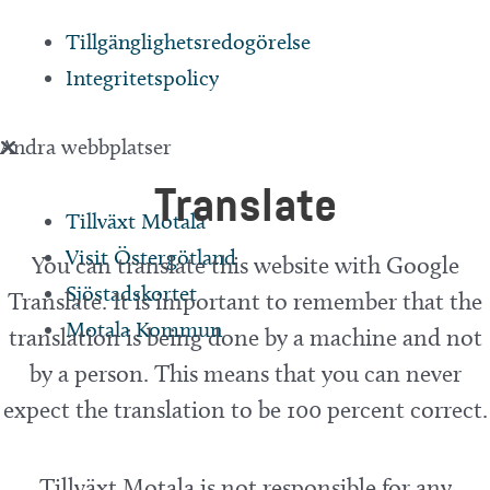
Tillgänglighetsredogörelse
Integritetspolicy
Andra webbplatser
Translate
Tillväxt Motala
Visit Östergötland
You can translate this website with Google
Sjöstadskortet
Translate. It is important to remember that the
Motala Kommun
translation is being done by a machine and not
by a person. This means that you can never
expect the translation to be 100 percent correct.
Tillväxt Motala is not responsible for any