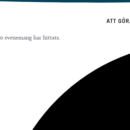
Hoppa
till
ATT GÖR
innehåll
0 evenemang har hittats.