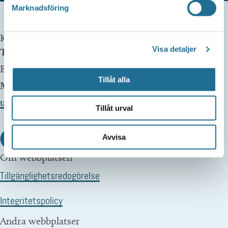
Marknadsföring
Kontakta oss
Visa detaljer
Telefon
Besöksservice 0141 - 10 1 2 05
Tillåt alla
Mail
upplev@motala.se
Tillåt urval
Avvisa
Om webbplatsen
Tillgänglighetsredogörelse
Integritetspolicy
Andra webbplatser