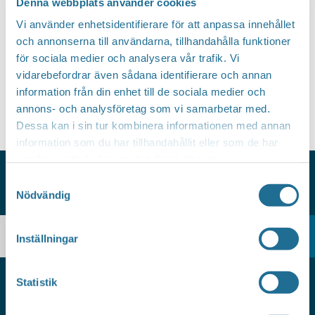
Denna webbplats använder cookies
Evenem
Vi använder enhetsidentifierare för att anpassa innehållet
och annonserna till användarna, tillhandahålla funktioner
Prenumerera på kalender
för sociala medier och analysera vår trafik. Vi
vidarebefordrar även sådana identifierare och annan
information från din enhet till de sociala medier och
annons- och analysföretag som vi samarbetar med.
Dessa kan i sin tur kombinera informationen med annan
information som du har tillhandahållit eller som de har
samlat in när du har använt deras tjänster.
Samtyckesval
Nödvändig
HITTAR DU INTE VAD DU SÖKER?
Inställningar
Statistik