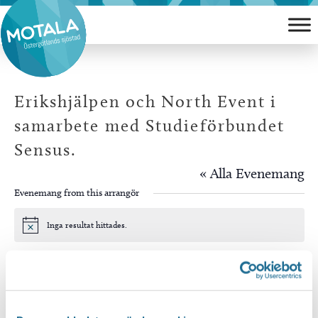
Hoppa
till
innehåll
Erikshjälpen och North Event i
samarbete med Studieförbundet
Sensus.
« Alla Evenemang
Evenemang from this arrangör
Inga resultat hittades.
Notis
Kommande
Välj
datum.
Idag
Nästa
Evenemang
Föregående