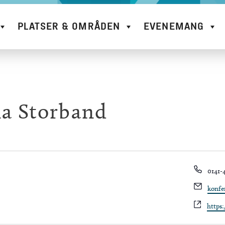
PLATSER & OMRÅDEN
EVENEMANG
la Storband
Phon
0141-
Email
konfe
Websi
https