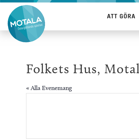
Hoppa
till
ATT GÖRA
innehåll
Folkets Hus, Mota
« Alla Evenemang