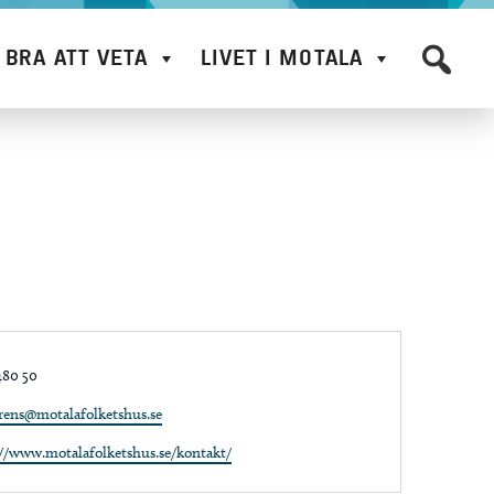
BRA ATT VETA
LIVET I MOTALA
e
480 50
rens@motalafolketshus.se
te
://www.motalafolketshus.se/kontakt/