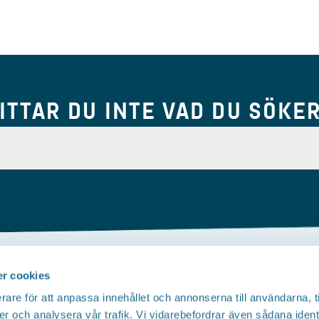
ITTAR DU INTE VAD DU SÖKE
r cookies
Om webbplatsen
rare för att anpassa innehållet och annonserna till användarna, t
Tillgänglighetsredogörelse
T
er och analysera vår trafik. Vi vidarebefordrar även sådana ident