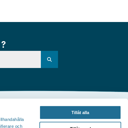
R?
Andra webbplatser
Tillåt alla
illhandahålla
illväxt Motala
ifierare och