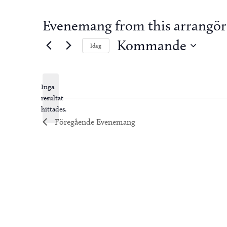
Evenemang from this arrangör
Kommande
Idag
Välj
datum.
Inga
resultat
Notis
hittades.
Föregående
Evenemang