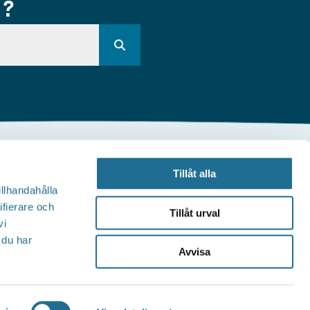
R?
Andra webbplatser
Tillåt alla
illhandahålla
illväxt Motala
ifierare och
Tillåt urval
vi
Visit Östergötland
 du har
Avvisa
Sjöstadskortet
Motala Kommun