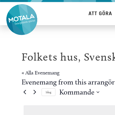
Hoppa
till
ATT GÖRA
innehåll
Folkets hus, Svens
« Alla Evenemang
Evenemang from this arrangör
Kommande
Idag
Välj
datum.