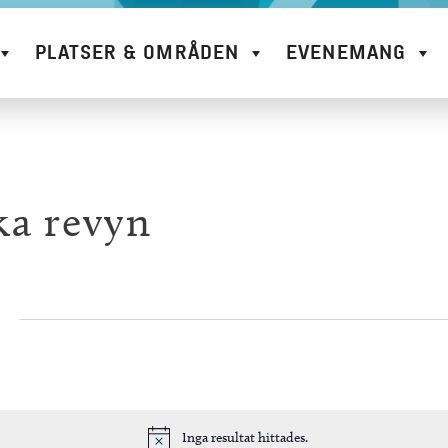
PLATSER & OMRÅDEN
EVENEMANG
ka revyn
Inga resultat hittades.
Notis