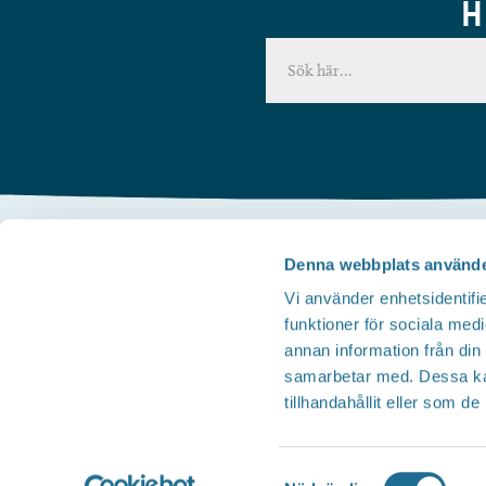
H
Denna webbplats använde
Kontakta oss
Vi använder enhetsidentifie
Telefon
funktioner för sociala medi
Besöksservice 0141 - 10 1 2 05
annan information från din
Mail
samarbetar med. Dessa kan
tillhandahållit eller som d
upplev@motala.se
Samtyckesval