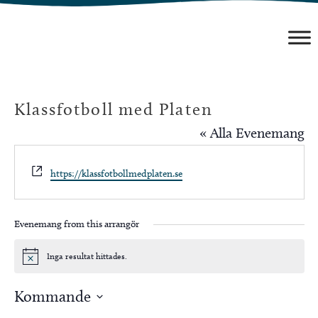
Hoppa
till
innehåll
Klassfotboll med Platen
« Alla Evenemang
Website
https://klassfotbollmedplaten.se
Evenemang from this arrangör
Inga resultat hittades.
Notis
Kommande