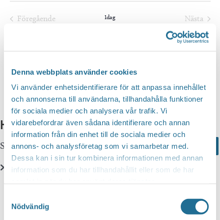
Välj
datum.
Idag
Föregående
Nästa
Evenemang
Evenem
Prenumerera på kalender
Denna webbplats använder cookies
Vi använder enhetsidentifierare för att anpassa innehållet
och annonserna till användarna, tillhandahålla funktioner
för sociala medier och analysera vår trafik. Vi
Hittar du inte vad du söker?
vidarebefordrar även sådana identifierare och annan
information från din enhet till de sociala medier och
Sök här...
Search
annons- och analysföretag som vi samarbetar med.
Dessa kan i sin tur kombinera informationen med annan
information som du har tillhandahållit eller som de har
samlat in när du har använt deras tjänster.
Translate
Samtyckesval
Nödvändig