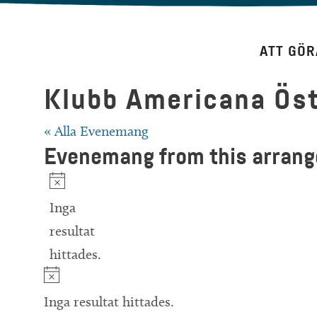
Hoppa
till
ATT GÖR
innehåll
Klubb Americana Öst
« Alla Evenemang
Evenemang from this arrang
Notis
Inga
resultat
hittades.
Notis
Inga resultat hittades.