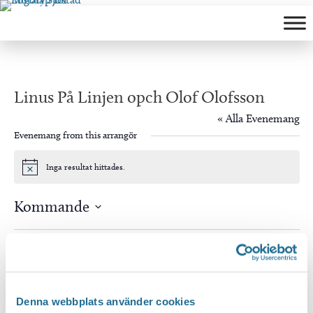
Hoppa
till
innehåll
Linus På Linjen opch Olof Olofsson
« Alla Evenemang
Evenemang from this arrangör
Inga resultat hittades.
Notis
Kommande
Välj
datum.
Idag
Nästa
Evenemang
Föregående
Evenem
Prenumerera på kalender
Denna webbplats använder cookies