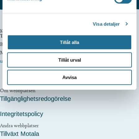
Visa detaljer
Kontakta oss
Telefon
Tillåt alla
Besöksservice 0141 - 10 1 2 05
Mail
Tillåt urval
upplev@motala.se
Avvisa
Om webbplatsen
Tillgänglighetsredogörelse
Integritetspolicy
Andra webbplatser
Tillväxt Motala