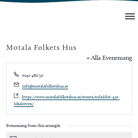
Hoppa
till
innehåll
Motala Folkets Hus
« Alla Evenemang
Phone
0141-480 50
Email
info@motalafolketshus.se
Website
https://www.motalafolketshus.se/events/nyladdat-43e-
lokalrevyn/
Evenemang from this arrangör