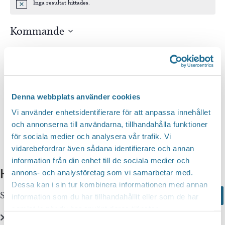
Inga resultat hittades.
Notis
Kommande
Välj
datum.
Idag
Nästa
Evenemang
Föregående
Evenem
Denna webbplats använder cookies
Prenumerera på kalender
Vi använder enhetsidentifierare för att anpassa innehållet
och annonserna till användarna, tillhandahålla funktioner
för sociala medier och analysera vår trafik. Vi
vidarebefordrar även sådana identifierare och annan
information från din enhet till de sociala medier och
Hittar du inte vad du söker?
annons- och analysföretag som vi samarbetar med.
Dessa kan i sin tur kombinera informationen med annan
Sök här...
Search
information som du har tillhandahållit eller som de har
samlat in när du har använt deras tjänster.
Samtyckesval