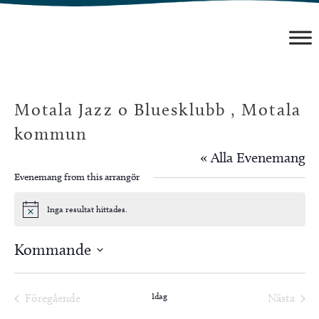
Hoppa
till
innehåll
Motala Jazz o Bluesklubb , Motala
kommun
« Alla Evenemang
Evenemang from this arrangör
Inga resultat hittades.
Notis
Kommande
Välj
datum.
Idag
Föregående
Nästa
Evenemang
Evenem