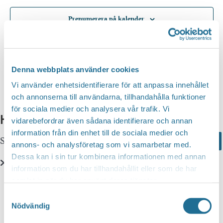
Prenumerera på kalender
Denna webbplats använder cookies
Vi använder enhetsidentifierare för att anpassa innehållet
och annonserna till användarna, tillhandahålla funktioner
för sociala medier och analysera vår trafik. Vi
Hittar du inte vad du söker?
vidarebefordrar även sådana identifierare och annan
information från din enhet till de sociala medier och
Sök här...
Search
annons- och analysföretag som vi samarbetar med.
Dessa kan i sin tur kombinera informationen med annan
information som du har tillhandahållit eller som de har
Translate
samlat in när du har använt deras tjänster.
Samtyckesval
Nödvändig
You can translate this website with Google