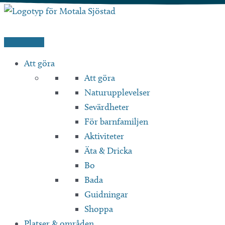
Hoppa
till
innehåll
Att göra
Att göra
Naturupplevelser
Sevärdheter
För barnfamiljen
Aktiviteter
Äta & Dricka
Bo
Bada
Guidningar
Shoppa
Platser & områden