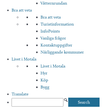
Vätternrundan
Bra att veta
Bra att veta
Turistinformation
InfoPoints
Vanliga frågor
Kontaktuppgifter
Närliggande kommuner
Livet i Motala
Livet i Motala
Hyr
Köp
Bygg
Translate