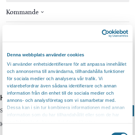
Kommande
Välj
datum.
Idag
Nästa
Evenemang
Föregående
Evenem
Prenumerera på kalender
Denna webbplats använder cookies
Vi använder enhetsidentifierare för att anpassa innehållet
och annonserna till användarna, tillhandahålla funktioner
för sociala medier och analysera vår trafik. Vi
vidarebefordrar även sådana identifierare och annan
information från din enhet till de sociala medier och
Hittar du inte vad du söker?
annons- och analysföretag som vi samarbetar med.
Dessa kan i sin tur kombinera informationen med annan
Sök här...
Search
information som du har tillhandahållit eller som de har
samlat in när du har använt deras tjänster.
Kontakta oss
Samtyckesval