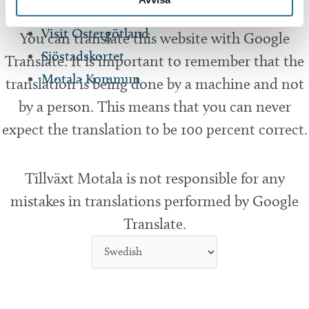
Translate
Tillväxt Motala
Visit Östergötland
You can translate this website with Google
Sjöstadskortet
Translate. It is important to remember that the
Motala Kommun
translation is being done by a machine and not
by a person. This means that you can never
expect the translation to be 100 percent correct.
Tillväxt Motala is not responsible for any
mistakes in translations performed by Google
Translate.