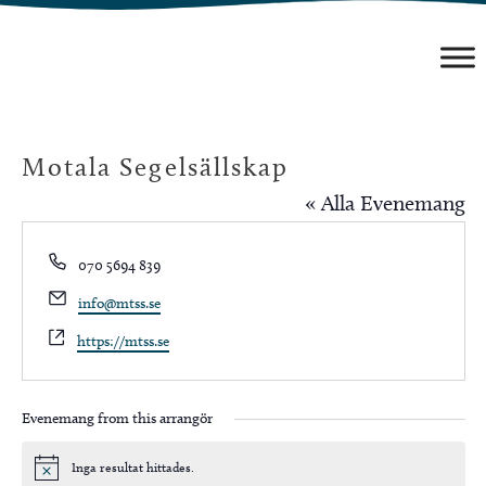
Hoppa
till
innehåll
Motala Segelsällskap
« Alla Evenemang
Phone
070 5694 839
Email
info@mtss.se
Website
https://mtss.se
Evenemang from this arrangör
Inga resultat hittades.
Notis