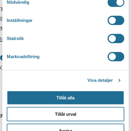
Nödvändig
Telefon
Besöksservice 0141 - 10 1 2 05
Inställningar
Mail
upplev@motala.se
Statistik
Marknadsföring
Om webbplatsen
Visa detaljer
Tillgänglighetsredogörelse
Integritetspolicy
Tillåt alla
Tillåt urval
Andra webbplatser
Avvisa