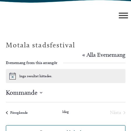
Hoppa
till
innehåll
Motala stadsfestival
« Alla Evenemang
Evenemang from this arrangör
Inga resultat hittades.
Notis
Kommande
Välj
datum.
Idag
Nästa
Evenemang
Föregående
Evenem