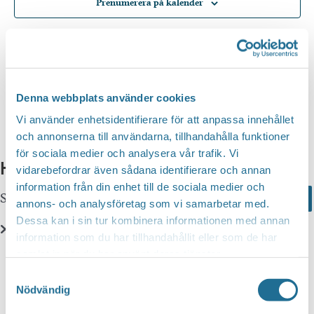
Prenumerera på kalender
Denna webbplats använder cookies
Vi använder enhetsidentifierare för att anpassa innehållet
och annonserna till användarna, tillhandahålla funktioner
för sociala medier och analysera vår trafik. Vi
Hittar du inte vad du söker?
vidarebefordrar även sådana identifierare och annan
information från din enhet till de sociala medier och
Sök här...
Search
annons- och analysföretag som vi samarbetar med.
Dessa kan i sin tur kombinera informationen med annan
information som du har tillhandahållit eller som de har
Translate
samlat in när du har använt deras tjänster.
Samtyckesval
Nödvändig
You can translate this website with Google