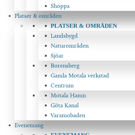
Shoppa
Platser & områden
PLATSER & OMRÅDEN
Landsbygd
Naturområden
Sjöar
Borensberg
Gamla Motala verkstad
Centrum
Motala Hamn
Göta Kanal
Varamobaden
Evenemang
EVENEMANG