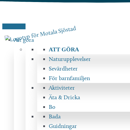
Hoppa
till
innehåll
Att göra
ATT GÖRA
Naturupplevelser
Sevärdheter
För barnfamiljen
Aktiviteter
Äta & Dricka
Bo
Bada
Guidningar