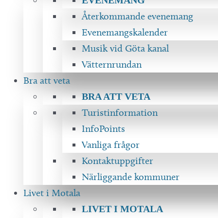
Återkommande evenemang
Evenemangskalender
Musik vid Göta kanal
Vätternrundan
Bra att veta
BRA ATT VETA
Turistinformation
InfoPoints
Vanliga frågor
Kontaktuppgifter
Närliggande kommuner
Livet i Motala
LIVET I MOTALA