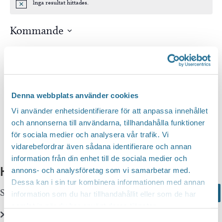
Inga resultat hittades.
Notis
Kommande
Välj
datum.
Idag
Nästa
Evenemang
Föregående
Evenem
Denna webbplats använder cookies
Prenumerera på kalender
Vi använder enhetsidentifierare för att anpassa innehållet
och annonserna till användarna, tillhandahålla funktioner
för sociala medier och analysera vår trafik. Vi
vidarebefordrar även sådana identifierare och annan
information från din enhet till de sociala medier och
Hittar du inte vad du söker?
annons- och analysföretag som vi samarbetar med.
Dessa kan i sin tur kombinera informationen med annan
Sök här...
Search
information som du har tillhandahållit eller som de har
samlat in när du har använt deras tjänster.
Samtyckesval