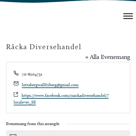
Hoppa
till
innehåll
Råcka Diversehandel
« Alla Evenemang
Phone
70-6204731
Email
lottabergwallfriberg@gmail.com
Website
https://www.facebook.com/raackadiversehandel/?
locale=sv_SE
Evenemang from this arrangör