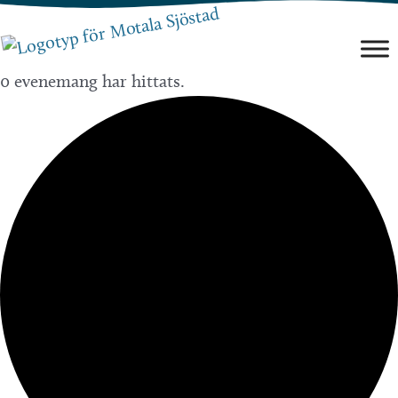
Hoppa
till
innehåll
0 evenemang har hittats.